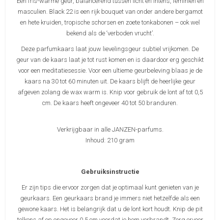
Een fris-warme geur, balancerend tussen licht en intens, feminien en
masculien. Black 22 is een rijk bouquet van onder andere bergamot
en hete kruiden, tropische schorsen en zoete tonkabonen – ook wel
bekend als de ‘verboden vrucht’.
Deze parfumkaars laat jouw lievelingsgeur subtiel vrijkomen. De
geur van de kaars laat je tot rust komen en is daardoor erg geschikt
voor een meditatiesessie. Voor een ultieme geurbeleving blaas je de
kaars na 30 tot 60 minuten uit. De kaars blijft de heerlijke geur
afgeven zolang de wax warm is. Knip voor gebruik de lont af tot 0,5
cm. De kaars heeft ongeveer 40 tot 50 branduren.
Verkrijgbaar in alle JANZEN-parfums.
Inhoud: 210 gram
Gebruiksinstructie
Er zijn tips die ervoor zorgen dat je optimaal kunt genieten van je
geurkaars. Een geurkaars brand je immers niet hetzelfde als een
gewone kaars. Het is belangrijk dat u de lont kort houdt. Knip de pit
telkens af op ongeveer 0,5 cm voordat je hem verbrandt. Zorg ervoor