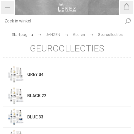
Startpagina
JANZEN
Geuren
Geurcollecties
GEURCOLLECTIES
GREY 04
BLACK 22
BLUE 33