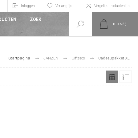
n
Inloggen
Verlanglijst
Vergelijk productenlijst
DUCTEN
ZOEK
0
ITEM(S)
Startpagina
JANZEN
Giftsets
Cadeaupakket XL