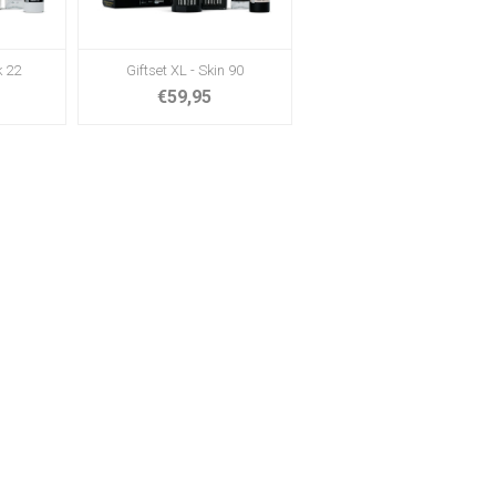
k 22
Giftset XL - Skin 90
€59,95