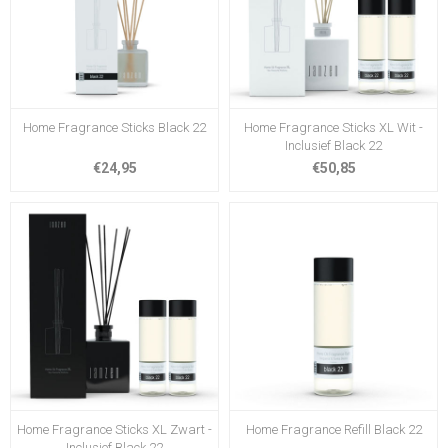
Home Fragrance Sticks Black 22
Home Fragrance Sticks XL Wit -
Inclusief Black 22
€24,95
€50,85
Home Fragrance Sticks XL Zwart -
Home Fragrance Refill Black 22
Inclusief Black 22