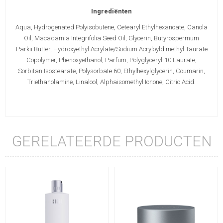
Ingrediënten
Aqua, Hydrogenated Polyisobutene, Cetearyl Ethylhexanoate, Canola
Oil, Macadamia Integrifolia Seed Oil, Glycerin, Butyrospermum
Parkii Butter, Hydroxyethyl Acrylate/Sodium Acryloyldimethyl Taurate
Copolymer, Phenoxyethanol, Parfum, Polyglyceryl-10 Laurate,
Sorbitan Isostearate, Polysorbate 60, Ethylhexylglycerin, Coumarin,
Triethanolamine, Linalool, Alphaisomethyl Ionone, Citric Acid.
GERELATEERDE PRODUCTEN