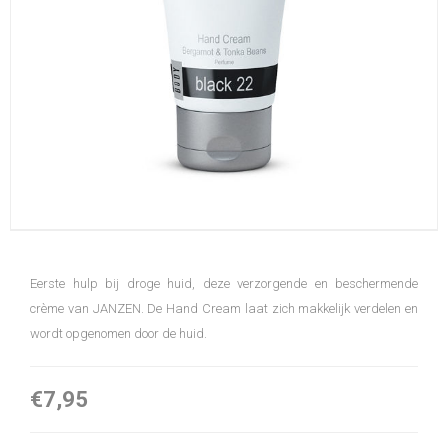
Eerste hulp bij droge huid, deze verzorgende en beschermende
crème van JANZEN. De Hand Cream laat zich makkelijk verdelen en
wordt opgenomen door de huid.
€7,95