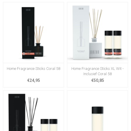
Home Fragrance Sticks Coral 58
Home Fragrance Sticks XL Wit -
Inclusief Coral 58
€24,95
€50,85