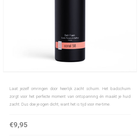
Laat jezelf omringen door heerlijk zacht schuim. Het badschuim
zorgt voor het perfecte moment van ontspanning én maakt je huid
zacht. Dus doe je ogen dicht, want het is tijd voor me-time.
€9,95