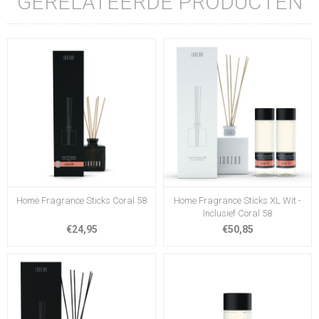
GERELATEERDE PRODUCTEN
Home Fragrance Sticks Coral 58
Home Fragrance Sticks XL Wit -
Inclusief Coral 58
€24,95
€50,85