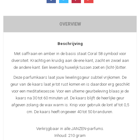
OVERVIEW
Beschrijving
Met saffraan en amber in de basis staat Coral 58 symbool voor
diversiteit. Krachtig en kruidig aan de ene kant, zacht en zwoel aan
de andere kant. Een levendig huwelijk tussen zoet en (licht-)bitter.
Deze parfumkaars laat jouw lievelingsgeur subtiel vrijkomen. De
geur van de kaars laat je tot rust komen en is daardoor erg geschikt
voor een meditatiesessie. Voor een ultieme geurbeleving blaas je de
kaars na 30 tot 60 minuten uit. De kaars blijft de heerlijke geur
afgeven zolang de wax warm is. Knip voor gebruik de lont af tot 0,5
cm. De kaars heeft ongeveer 40 tot 50 branduren.
Verkrijgbaar in alle JANZEN-parfums.
Inhoud: 210 gram