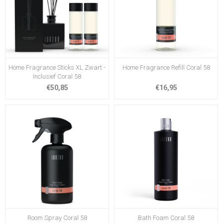
Home Fragrance Sticks XL Zwart -
Home Fragrance Refill Coral 58
Inclusief Coral 58
€50,85
€16,95
Room Spray Coral 58
Bath Foam Coral 58