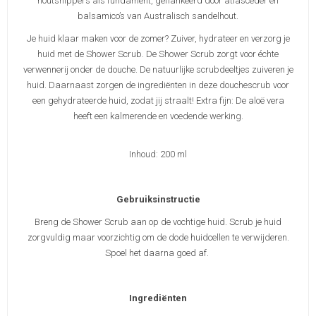
houtsnippers als fundament, geflankeerd door atlasceder en
balsamico’s van Australisch sandelhout.
Je huid klaar maken voor de zomer? Zuiver, hydrateer en verzorg je
huid met de Shower Scrub. De Shower Scrub zorgt voor échte
verwennerij onder de douche. De natuurlijke scrubdeeltjes zuiveren je
huid. Daarnaast zorgen de ingrediënten in deze douchescrub voor
een gehydrateerde huid, zodat jij straalt! Extra fijn: De aloë vera
heeft een kalmerende en voedende werking.
Inhoud: 200 ml
Gebruiksinstructie
Breng de Shower Scrub aan op de vochtige huid. Scrub je huid
zorgvuldig maar voorzichtig om de dode huidcellen te verwijderen.
Spoel het daarna goed af.
Ingrediënten