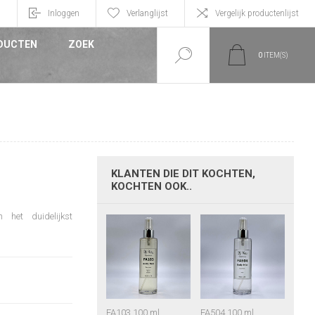
n
Inloggen
Verlanglijst
Vergelijk productenlijst
DUCTEN
ZOEK
0
ITEM(S)
KLANTEN DIE DIT KOCHTEN,
KOCHTEN OOK..
 het duidelijkst
FA103 100 ml
FA504 100 ml