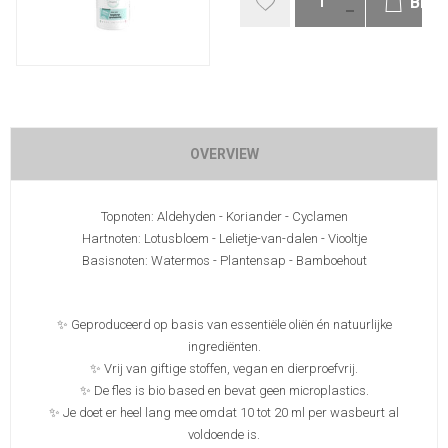
BES
OVERVIEW
Topnoten: Aldehyden - Koriander - Cyclamen
Hartnoten: Lotusbloem - Lelietje-van-dalen - Viooltje
Basisnoten: Watermos - Plantensap - Bamboehout
✨ Geproduceerd op basis van essentiële oliën én natuurlijke
ingrediënten.
✨ Vrij van giftige stoffen, vegan en dierproefvrij.
✨ De fles is bio based en bevat geen microplastics.
✨ Je doet er heel lang mee omdat 10 tot 20 ml per wasbeurt al
voldoende is.