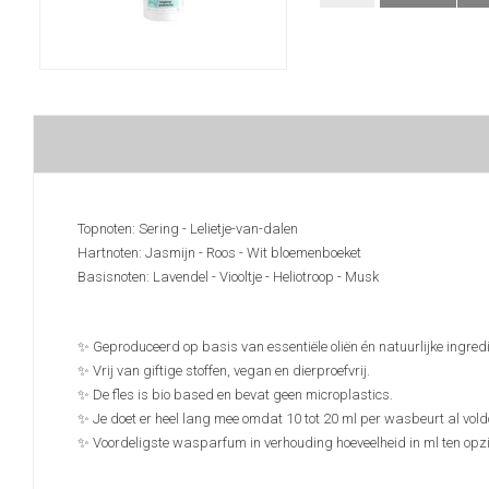
Topnoten: Sering - Lelietje-van-dalen
Hartnoten: Jasmijn - Roos - Wit bloemenboeket
Basisnoten: Lavendel - Viooltje - Heliotroop - Musk
✨ Geproduceerd op basis van essentiële oliën én natuurlijke ingred
✨ Vrij van giftige stoffen, vegan en dierproefvrij.
✨ De fles is bio based en bevat geen microplastics.
✨ Je doet er heel lang mee omdat 10 tot 20 ml per wasbeurt al vold
✨ Voordeligste wasparfum in verhouding hoeveelheid in ml ten opzic