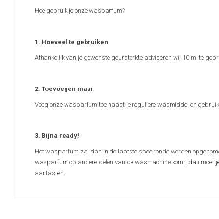
Hoe gebruik je onze wasparfum?
1. Hoeveel te gebruiken
Afhankelijk van je gewenste geursterkte adviseren wij 10 ml te gebru
2. Toevoegen maar
Voeg onze wasparfum toe naast je reguliere wasmiddel en gebruik h
3. Bijna ready!
Het wasparfum zal dan in de laatste spoelronde worden opgenomen e
wasparfum op andere delen van de wasmachine komt, dan moet je di
aantasten.