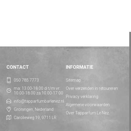
CONTACT
INFORMATIE
050 785 7773
Sitemap
ma: 13.00-18.00 di t/m vr:
Over verzenden in retoureren
10.00-18.00 za:10.00-17.00
Privacy verklaring
info@tapparfumbarlenez.nl
Algemene voorwaarden
Groningen, Nederland
Over Tapparfum Le Nez
Carolieweg 19, 9711 LR