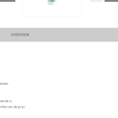
OVERVIEW
iënten.
oende is.
hte van de prijs.