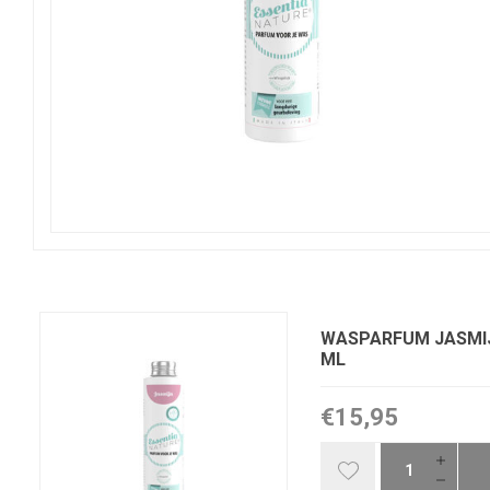
WASPARFUM JASMIJ
ML
€15,95