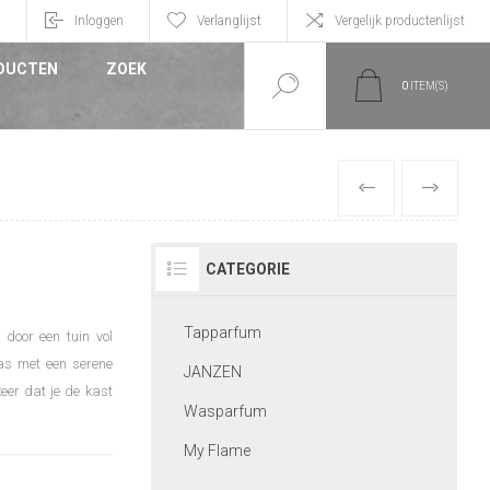
n
Inloggen
Verlanglijst
Vergelijk productenlijst
DUCTEN
ZOEK
0
ITEM(S)
VORIGE
VOLGEND
CATEGORIE
Tapparfum
 door een tuin vol
was met een serene
JANZEN
keer dat je de kast
Wasparfum
My Flame