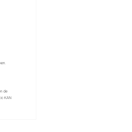
ken.
en de
tic KAN