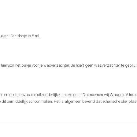
iken. Een dopje is 5 ml.
iervoor het bakje voor je wasverzachter. Je hoeft geen wasverzachter te gebrui
n geeft je was die uitzonderlijke, unieke geur. Dat noemen wij Wasgeluk! Indi
t onmiddellijk schoonmaken. Het is algemeen bekend dat etherische olie, plas