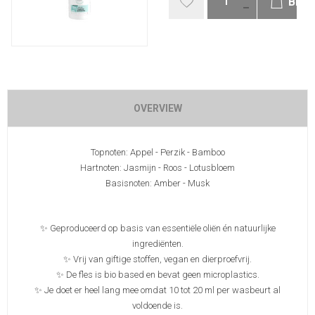
BES
OVERVIEW
Topnoten: Appel - Perzik - Bamboo
Hartnoten: Jasmijn - Roos - Lotusbloem
Basisnoten: Amber - Musk
✨ Geproduceerd op basis van essentiële oliën én natuurlijke
ingrediënten.
✨ Vrij van giftige stoffen, vegan en dierproefvrij.
✨ De fles is bio based en bevat geen microplastics.
✨ Je doet er heel lang mee omdat 10 tot 20 ml per wasbeurt al
voldoende is.