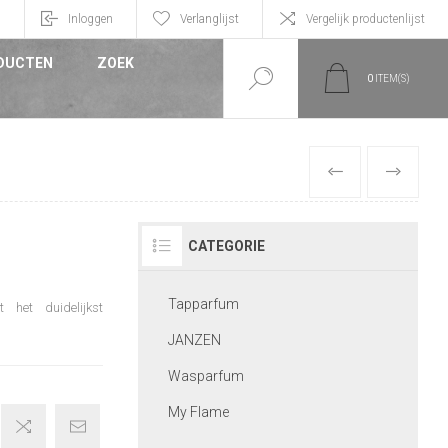
n
Inloggen
Verlanglijst
Vergelijk productenlijst
DUCTEN
ZOEK
0
ITEM(S)
VORIGE
VOLGEND
CATEGORIE
Tapparfum
het duidelijkst
JANZEN
Wasparfum
My Flame