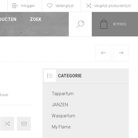
n
Inloggen
Verlanglijst
Vergelijk productenlijst
DUCTEN
ZOEK
0
ITEM(S)
VORIGE
VOLGEND
CATEGORIE
Tapparfum
mbaar.
JANZEN
Wasparfum
My Flame