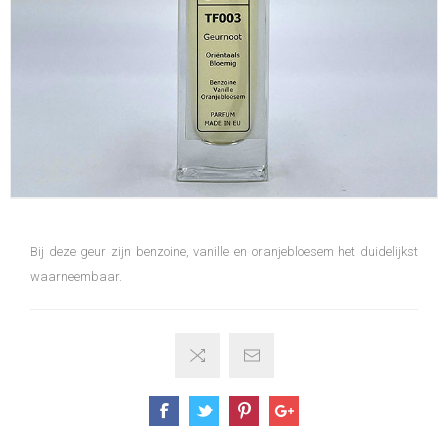
Bij deze geur zijn benzoine, vanille en oranjebloesem het duidelijkst
waarneembaar.