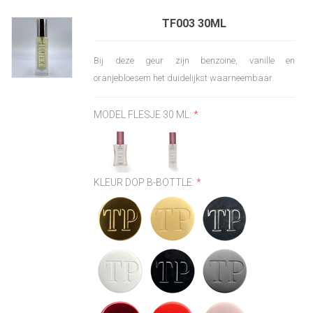
TF003 30ML
Bij deze geur zijn benzoine, vanille en
oranjebloesem het duidelijkst waarneembaar.
MODEL FLESJE 30 ML:
*
KLEUR DOP B-BOTTLE:
*