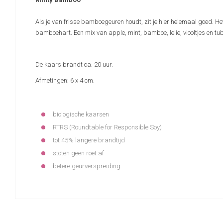
Als je van frisse bamboegeuren houdt, zit je hier helemaal goed. H
bamboehart. Een mix van apple, mint, bamboe, lelie, viooltjes en tu
De kaars brandt ca. 20 uur.
Afmetingen: 6 x 4 cm.
biologische kaarsen
RTRS (Roundtable for Responsible Soy)
tot 45% langere brandtijd
stoten geen roet af
betere geurverspreiding