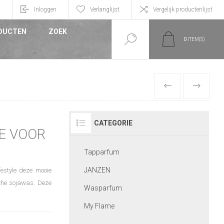
n
Inloggen
Verlanglijst
Vergelijk productenlijst
DUCTEN
ZOEK
0
ITEM(S)
VORIGE
VOLGEND
CATEGORIE
JE VOOR
Tapparfum
JANZEN
estyle deze mooie
che sojawas. Deze
Wasparfum
My Flame