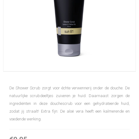
De Shower Scrub zorgt voor échte verwennerij onder de douche. De
natuurlijke scrubdeeltjes zuiveren je huid. Daarnaast zorgen de
ingrediënten in deze douchescrub voor een gehydrateerde huid,
zodat jij straalt! Extra fijn: De aloë vera heeft een kalmerende en
voedende werking.