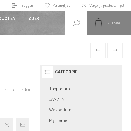
n
Inloggen
Verlanglijst
Vergelijk productenlijst
DUCTEN
ZOEK
0
ITEM(S)
VORIGE
VOLGEND
CATEGORIE
Tapparfum
het duidelijkst
JANZEN
Wasparfum
My Flame