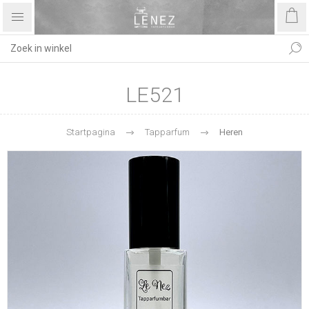
LE521
Startpagina
Tapparfum
Heren