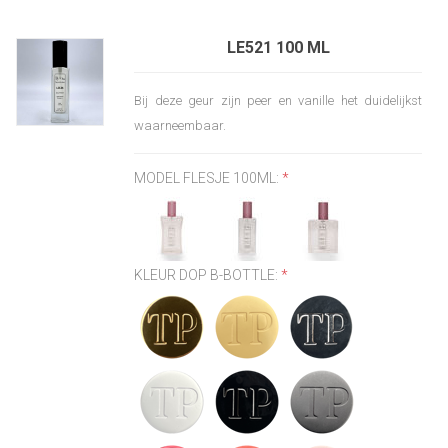
LE521 100 ML
Bij deze geur zijn peer en vanille het duidelijkst
waarneembaar.
MODEL FLESJE 100ML:
*
KLEUR DOP B-BOTTLE:
*