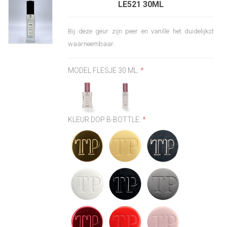
LE521 30ML
Bij deze geur zijn peer en vanille het duidelijkst
waarneembaar.
MODEL FLESJE 30 ML:
*
KLEUR DOP B-BOTTLE:
*