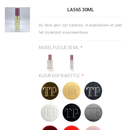
LA565 30ML
Bij deze geur zijn tuberoos, oranjebloesem en peer
het duidelijkst waarneembaar.
MODEL FLESJE 30 ML:
*
KLEUR DOP B-BOTTLE:
*