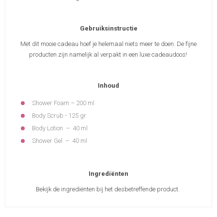
Gebruiksinstructie
Met dit mooie cadeau hoef je helemaal niets meer te doen. De fijne
producten zijn namelijk al verpakt in een luxe cadeaudoos!
Inhoud
Shower Foam – 200 ml
Body Scrub - 125 gr
Body Lotion – 40 ml
Shower Gel – 40 ml
Ingrediënten
Bekijk de ingrediënten bij het desbetreffende product.