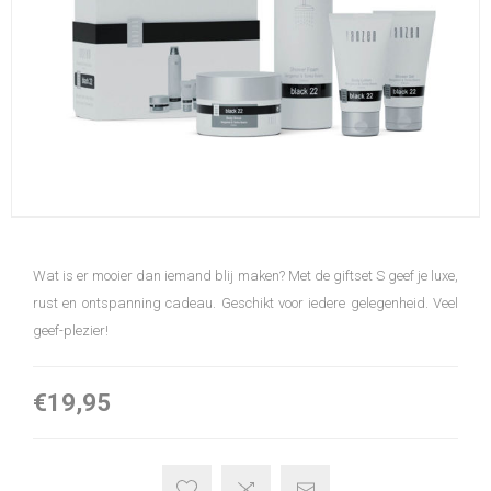
Wat is er mooier dan iemand blij maken? Met de giftset S geef je luxe,
rust en ontspanning cadeau. Geschikt voor iedere gelegenheid. Veel
geef-plezier!
€19,95