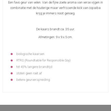
Een favo geur van velen. Van de fijne zoete aroma van verse vijgen in
combinatie met de houterige maar verfrissende kick van copaiba
krijg je immers nooit genoeg.
De kaars brandt ca. 35 uur.
Afmetingen: 9 x 9 x 5 cm.
biologische kaarsen
RTRS (Roundtable for Responsible Soy)
tot 45% langere brandtijd
stoten geen roet af
betere geurverspreiding