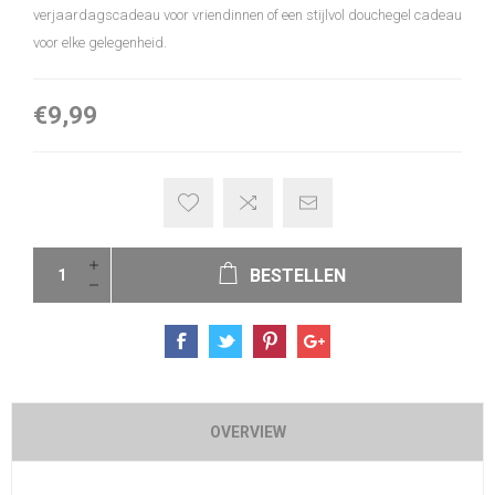
verjaardagscadeau voor vriendinnen of een stijlvol douchegel cadeau
voor elke gelegenheid.
€9,99
BESTELLEN
OVERVIEW