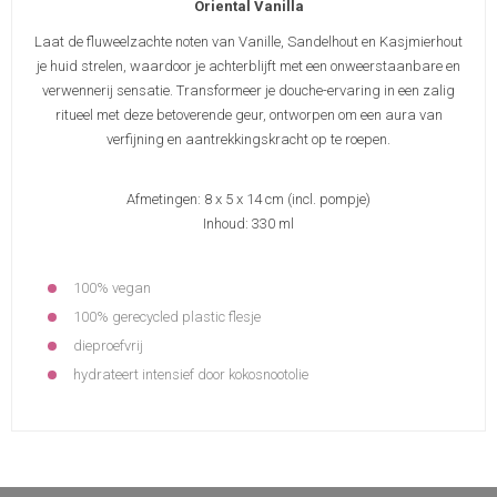
Oriental Vanilla
Laat de fluweelzachte noten van Vanille, Sandelhout en Kasjmierhout
je huid strelen, waardoor je achterblijft met een onweerstaanbare en
verwennerij sensatie. Transformeer je douche-ervaring in een zalig
ritueel met deze betoverende geur, ontworpen om een aura van
verfijning en aantrekkingskracht op te roepen.
Afmetingen: 8 x 5 x 14 cm (incl. pompje)
Inhoud: 330 ml
100% vegan
100% gerecycled plastic flesje
dieproefvrij
hydrateert intensief door kokosnootolie