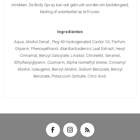
intrekken. De Body Spray kan ook gebruikt worden om beddengoed,
kleding of woontextiel op te frissen.
Ingrediënten
Aqua, Alcohol Denat., Peg-40 Hydrogenated Castor Oil, Parfum,
Glycerin, Phenoxyethanol, Aloe Barbadensis Leaf Extract, Hexyl
Cinnamal, Benzyl Salicylate, Linalool, Citronellol, Geraniol,
Ethylhexylglycerin, Coumarin, Alpha-Isomethyl Ionone, Cinnamyl
Alcohol, Isoeugenol, Benzyl Alcohol, Sodium Benzoate, Benzyl
Benzoate, Potassium Sorbate, Citric Acid.